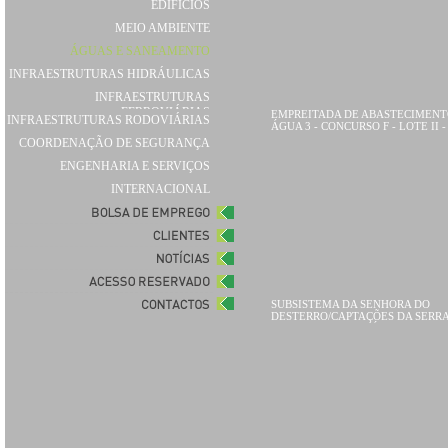
EDIFÍCIOS
MEIO AMBIENTE
ÁGUAS E SANEAMENTO
INFRAESTRUTURAS HIDRÁULICAS
INFRAESTRUTURAS
FERROVIÁRIAS
EMPREITADA DE ABASTECIMENT
INFRAESTRUTURAS RODOVIÁRIAS
ÁGUA 3 - CONCURSO F - LOTE II -
Subsistema do Caldeirão
COORDENAÇÃO DE SEGURANÇA
ENGENHARIA E SERVIÇOS
INTERNACIONAL
SUBSISTEMA DA SENHORA DO
DESTERRO/CAPTAÇÕES DA SERRA
SUBSISTEMAS AUTÓNOMOS ETA 
CAPTAÇÕES DO SUBSISTEMA DA
SENHORA DO DESTERRO -
CAPTAÇÕES DA SERRA GOUVEIA