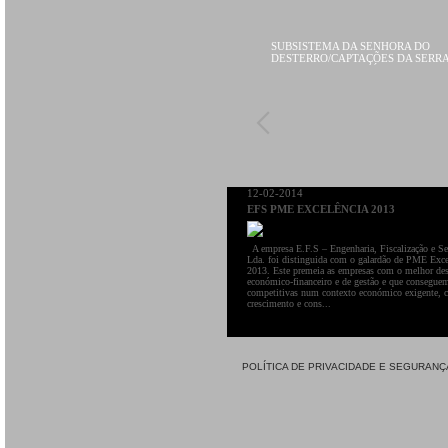
SUBSISTEMA DA SENHORA DO
DESTERRO/CAPTAÇÕES DA SERRA
SUBSISTEMAS AUTÓNOMOSETA 
CAPTAÇÕES DO SUBSISTEMA DA
SENHORA DO DESTERRO - ETA -
GOUVEIA
12-02-2014
EFS PME EXCELÊNCIA 2013
A empresa E.F.S – Engenharia, Fiscalização e Se
Lda. foi distinguida com o galardão de PME Exce
2013. Este premeia as empresas com o melhor d
económico-financeiro e de gestão e que consegue
competitivas num contexto económico exigente, 
crescimento e cons...
POLÍTICA DE PRIVACIDADE E SEGURANÇ