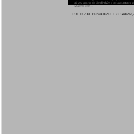
até aos centros de distribuição e armazenamento pr
Abastece aind...
POLÍTICA DE PRIVACIDADE E SEGURANÇ