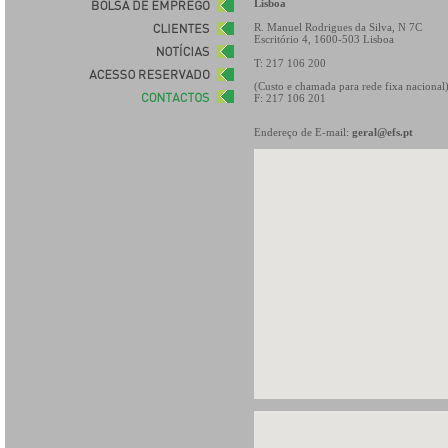
Lisboa
R. Manuel Rodrigues da Silva, N 7C
Escritório 4, 1600-503 Lisboa
T: 217 106 200
(Custo e chamada para rede fixa nacional
F: 217 106 201
Endereço de E-mail:
geral@efs.pt