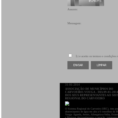
Assunto:
Mensagem:
Li e aceito os termos e condições r
31-01-2014
ASSOCIAÇÃO DE MUNICÍPIOS DO
CARVOEIRO-VOUGA - DIA 09-01-2014
DOS SEUS REPRESENTANTES AO SIS
REGIONAL DO CARVOEIRO
O Sistema Regional do Carvoeiro (SRC), tem por
abastecimento de água em alta a 6 concelhos do 
Vouga- Águeda, Aveiro, Albergaria-a-Velha, Estarre
e Murtosa- designadamente a captação, tratamento