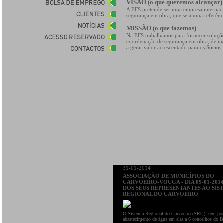
VISÃO (o que queremos alcançar)
A EFS pretende ser uma empresa internaci
segurança em obra, que seja uma referênc
MISSÃO (o que fazemos)
Na EFS trabalhamos para fornecer soluções
coordenação de segurança em obra, de m
a gerar valor acrescentado para os Sócios,
31-01-2014
ASSOCIAÇÃO DE MUNICÍPIOS DO
CARVOEIRO-VOUGA - DIA 09-01-2014
DOS SEUS REPRESENTANTES AO SIS
REGIONAL DO CARVOEIRO
O Sistema Regional do Carvoeiro (SRC), tem por
abastecimento de água em alta a 6 concelhos do 