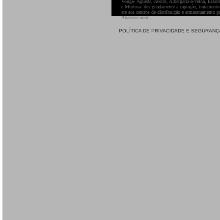
Vouga- Águeda, Aveiro, Albergaria-a-Velha, Estarre
e Murtosa- designadamente a captação, tratamento
até aos centros de distribuição e armazenamento pr
Abastece aind...
POLÍTICA DE PRIVACIDADE E SEGURANÇ