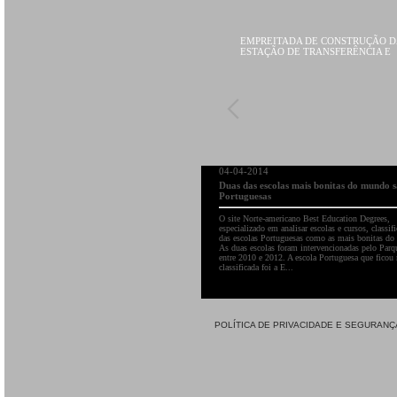
EMPREITADA DE CONSTRUÇÃO D
ESTAÇÃO DE TRANSFERÊNCIA E
ECOCENTRO DE PINHEL
04-04-2014
Duas das escolas mais bonitas do mundo 
Portuguesas
O site Norte-americano Best Education Degrees,
especializado em analisar escolas e cursos, classif
das escolas Portuguesas como as mais bonitas d
As duas escolas foram intervencionadas pelo Parq
entre 2010 e 2012. A escola Portuguesa que ficou
classificada foi a E...
POLÍTICA DE PRIVACIDADE E SEGURANÇ