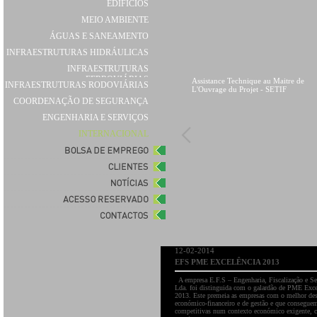
EDIFÍCIOS
MEIO AMBIENTE
ÁGUAS E SANEAMENTO
INFRAESTRUTURAS HIDRÁULICAS
INFRAESTRUTURAS
FERROVIÁRIAS
Assistance Technique au Maitre de
INFRAESTRUTURAS RODOVIÁRIAS
L'Ouvrage du Projet - SETIF
COORDENAÇÃO DE SEGURANÇA
ENGENHARIA E SERVIÇOS
INTERNACIONAL
12-02-2014
EFS PME EXCELÊNCIA 2013
A empresa E.F.S – Engenharia, Fiscalização e Se
Lda. foi distinguida com o galardão de PME Exce
2013. Este premeia as empresas com o melhor d
económico-financeiro e de gestão e que consegue
competitivas num contexto económico exigente, 