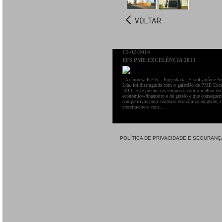
12-02-2014
EFS PME EXCELÊNCIA 2013
A empresa E.F.S – Engenharia, Fiscalização e Se
Lda. foi distinguida com o galardão de PME Exce
2013. Este premeia as empresas com o melhor d
económico-financeiro e de gestão e que consegue
competitivas num contexto económico exigente, 
crescimento e cons...
POLÍTICA DE PRIVACIDADE E SEGURANÇ