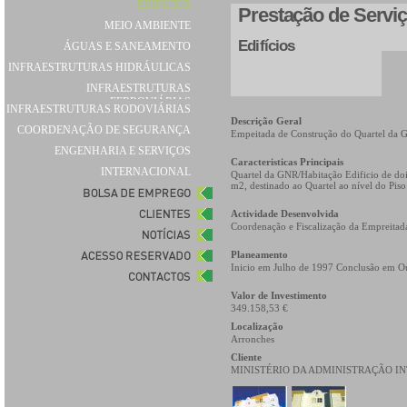
EDIFÍCIOS
Prestação de Servi
MEIO AMBIENTE
Edifícios
ÁGUAS E SANEAMENTO
INFRAESTRUTURAS HIDRÁULICAS
INFRAESTRUTURAS
FERROVIÁRIAS
INFRAESTRUTURAS RODOVIÁRIAS
Descrição Geral
COORDENAÇÃO DE SEGURANÇA
Empeitada de Construção do Quartel da G
ENGENHARIA E SERVIÇOS
Caracteristicas Principais
INTERNACIONAL
Quartel da GNR/Habitação Edificio de doi
m2, destinado ao Quartel ao nível do Piso
Actividade Desenvolvida
Coordenação e Fiscalização da Empreitad
Planeamento
Inicio em Julho de 1997 Conclusão em O
Valor de Investimento
349.158,53 €
Localização
Arronches
Cliente
MINISTÉRIO DA ADMINISTRAÇÃO I