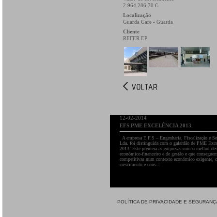
2.964.286,70 €
Localização
Guarda Gare - Guarda
Cliente
REFER EP
12-02-2014
EFS PME EXCELÊNCIA 2013
A empresa E.F.S – Engenharia, Fiscalização e Se
Lda. foi distinguida com o galardão de PME Exce
2013. Este premeia as empresas com o melhor d
económico-financeiro e de gestão e que consegue
competitivas num contexto económico exigente, 
crescimento e cons...
POLÍTICA DE PRIVACIDADE E SEGURANÇ