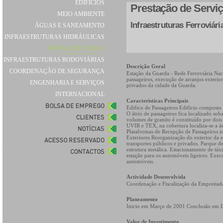
EDIFÍCIOS
Prestação de Servi
MEIO AMBIENTE
Infraestruturas Ferroviári
ÁGUAS E SANEAMENTO
INFRAESTRUTURAS HIDRÁULICAS
INFRAESTRUTURAS
FERROVIÁRIAS
INFRAESTRUTURAS RODOVIÁRIAS
Descrição Geral
COORDENAÇÃO DE SEGURANÇA
Estação da Guarda - Rede Ferroviária Nac
passageiros, execução de arranjos exteriore
ENGENHARIA E SERVIÇOS
privados da cidade da Guarda.
INTERNACIONAL
Caracteristicas Principais
Edifico de Passageiros Edifício composto
O átrio de passageiros fica localizado so
volumes de granito é constituído por dois
UVIR e TEX, na cobertura localiza-se a á
Plataformas de Recepção de Passageiros i
Exteriores Reorganização do exterior da e
transportes públicos e privados. Parque 
estrutura metálica. Estacionamento de táxi
estação para os automóveis ligeiros. Exe
automóveis.
Actividade Desenvolvida
Coordenação e Fiscalização da Empreitad
Planeamento
Inicio em Março de 2001 Conclusão em
Valor de Investimento